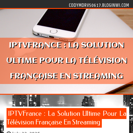
Skip to content
CODYMDRV50617.BLOGINWI.COM
IPTVFRANCE : LA SOLUTION
ULTIME POUR LA TÉLÉVISION
FRANÇAISE EN STREAMING
IPTVFrance : La Solution Ultime Pour La
Télévision Française En Streaming